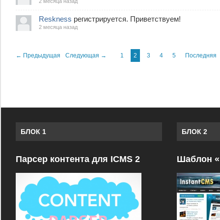
2 месяца назад
Reskness
регистрируется. Приветствуем!
2 месяца назад
← Предыдущая
Следующая →
1
2
3
4
5
Последняя
БЛОК 1
БЛОК 2
Парсер контента для ICMS 2
Шаблон «