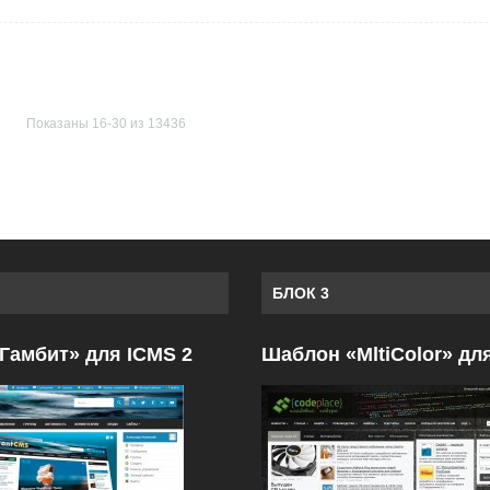
Показаны 16-30 из 13436
БЛОК 3
Гамбит» для ICMS 2
Шаблон «MltiColor» дл