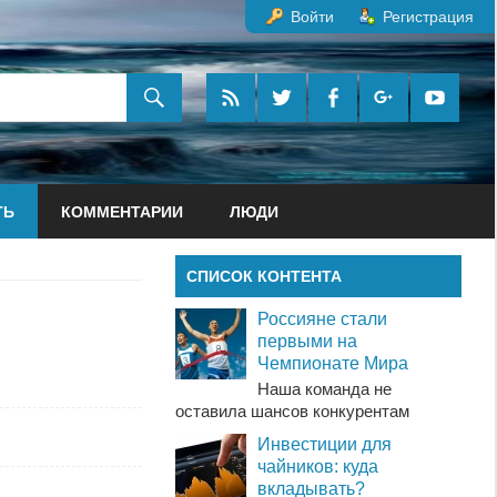
Войти
Регистрация
ТЬ
КОММЕНТАРИИ
ЛЮДИ
СПИСОК КОНТЕНТА
Россияне стали
первыми на
Чемпионате Мира
Наша команда не
оставила шансов конкурентам
Инвестиции для
чайников: куда
вкладывать?