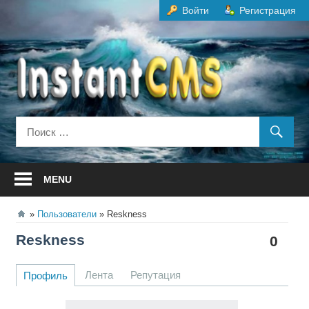
Перейти
Войти
Регистрация
к
содержанию
MENU
Пользователи
Reskness
Reskness
0
Лента
Репутация
Профиль