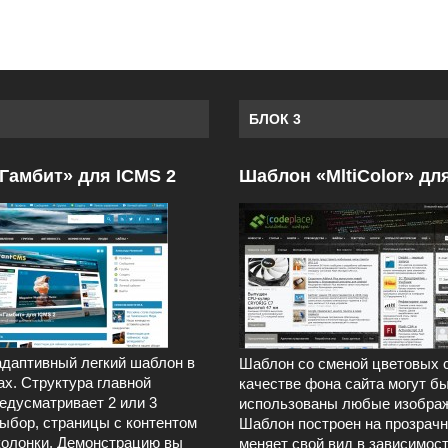
БЛОК 3
Гамбит» для ICMS 2
Шаблон «MltiColor» дл
даптивный легкий шаблон в
Шаблон со сменой цветовых 
ах. Структура главной
качестве фона сайта могут б
едусматривает 2 или 3
использованы любые изображ
выбор, страницы с контентом
Шаблон построен на прозрачн
колонки. Демонстрацию вы
меняет свой вид в зависимост