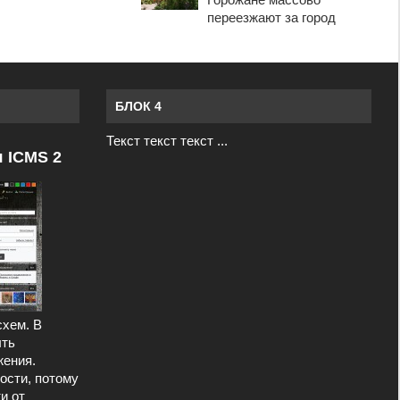
переезжают за город
БЛОК 4
Текст текст текст ...
я ICMS 2
схем. В
ыть
ения.
ости, потому
и от