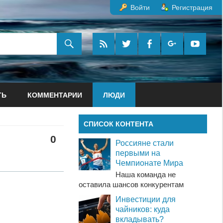
Войти
Регистрация
ТЬ
КОММЕНТАРИИ
ЛЮДИ
СПИСОК КОНТЕНТА
0
Россияне стали
первыми на
Чемпионате Мира
Наша команда не
оставила шансов конкурентам
Инвестиции для
чайников: куда
вкладывать?