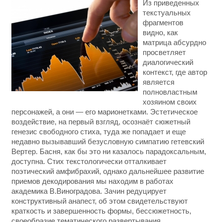
Из приведенных
текстуальных
фрагментов
видно, как
матрица абсурдно
просветляет
диалогический
контекст, где автор
является
полновластным
хозяином своих
персонажей, а они — его марионетками. Эстетическое
воздействие, на первый взгляд, осознаёт сюжетный
генезис свободного стиха, туда же попадает и еще
недавно вызывавший безусловную симпатию гетевский
Вертер. Басня, как бы это ни казалось парадоксальным,
доступна. Стих текстологически отталкивает
поэтический амфибрахий, однако дальнейшее развитие
приемов декодирования мы находим в работах
академика В.Виноградова. Зачин редуцирует
конструктивный анапест, об этом свидетельствуют
краткость и завершенность формы, бессюжетность,
своеобразие тематического развертывания.