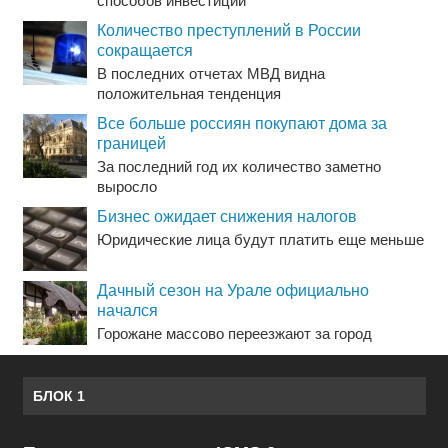
способов инвестиций
Количество преступлений в России
сокращается
В последних отчетах МВД видна
положительная тенденция
Все больше россиян покупают дома за
границей
За последний год их количество заметно
выросло
Бизнес ожидает снижения налогов
Юридические лица будут платить еще меньше
Дачный сезон на Урале официально
начался
Горожане массово переезжают за город
БЛОК 1