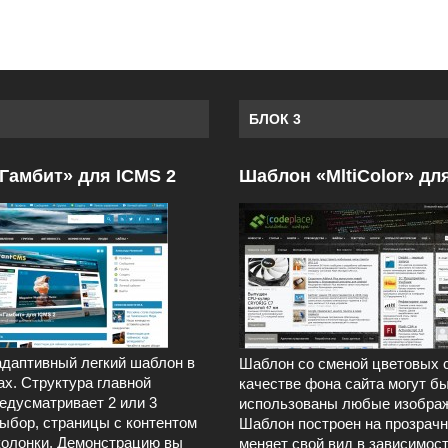
БЛОК 3
Гамбит» для ICMS 2
Шаблон «MltiColor» дл
даптивный легкий шаблон в
Шаблон со сменой цветовых 
ах. Структура главной
качестве фона сайта могут б
едусматривает 2 или 3
использованы любые изображ
выбор, страницы с контентом
Шаблон построен на прозрачн
колонки. Демонстрацию вы
меняет свой вид в зависимост