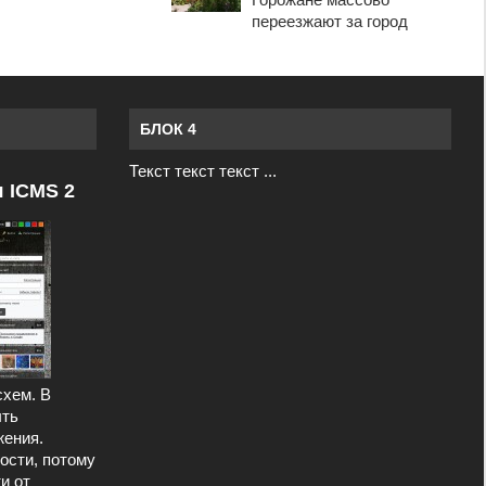
переезжают за город
БЛОК 4
Текст текст текст ...
я ICMS 2
схем. В
ыть
ения.
ости, потому
и от