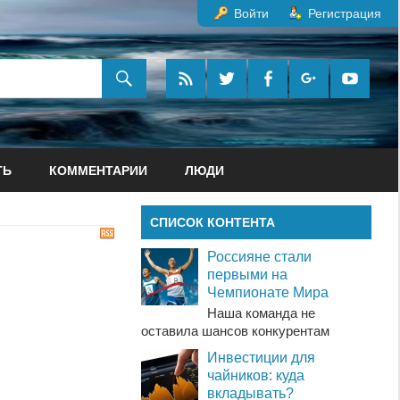
Войти
Регистрация
ТЬ
КОММЕНТАРИИ
ЛЮДИ
СПИСОК КОНТЕНТА
RSS
Россияне стали
первыми на
Чемпионате Мира
Наша команда не
оставила шансов конкурентам
Инвестиции для
чайников: куда
вкладывать?