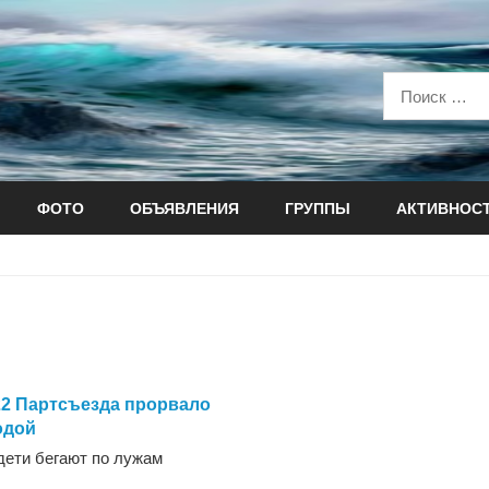
ФОТО
ОБЪЯВЛЕНИЯ
ГРУППЫ
АКТИВНОС
22 Партсъезда прорвало
одой
дети бегают по лужам