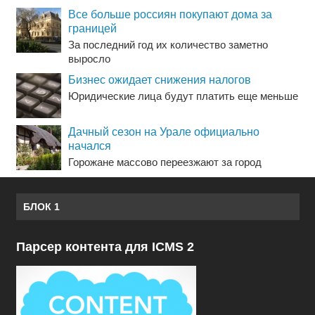
Все больше россиян покупают дома за
границей
За последний год их количество заметно
выросло
Бизнес ожидает снижения налогов
Юридические лица будут платить еще меньше
Дачный сезон на Урале официально
начался
Горожане массово переезжают за город
БЛОК 1
Парсер контента для ICMS 2