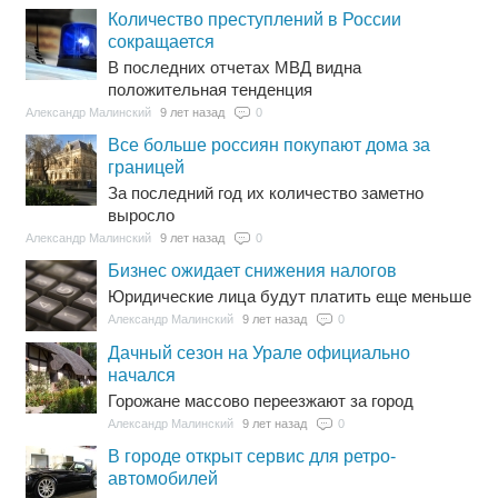
Количество преступлений в России
сокращается
В последних отчетах МВД видна
положительная тенденция
Александр Малинский
9 лет назад
0
Все больше россиян покупают дома за
границей
За последний год их количество заметно
выросло
Александр Малинский
9 лет назад
0
Бизнес ожидает снижения налогов
Юридические лица будут платить еще меньше
Александр Малинский
9 лет назад
0
Дачный сезон на Урале официально
начался
Горожане массово переезжают за город
Александр Малинский
9 лет назад
0
В городе открыт сервис для ретро-
автомобилей