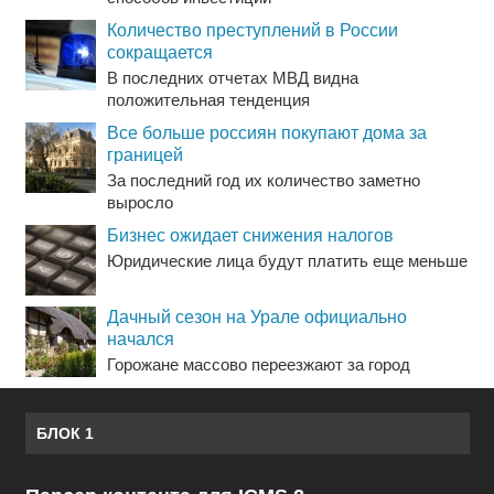
Количество преступлений в России
сокращается
В последних отчетах МВД видна
положительная тенденция
Все больше россиян покупают дома за
границей
За последний год их количество заметно
выросло
Бизнес ожидает снижения налогов
Юридические лица будут платить еще меньше
Дачный сезон на Урале официально
начался
Горожане массово переезжают за город
БЛОК 1