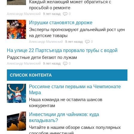
Каждый желающий может обратиться с
просьбой о ремонте
Александр Малинский
9 лет назад
0
Игрушки становятся дороже
Эксперты прогнозируют дальнейший рост цен
на детские товары
Александр Малинский
9 лет назад
0
На улице 22 Партсъезда прорвало трубы с водой
Радостные дети бегают по лужам
Александр Малинский
9 лет назад
0
СПИСОК КОНТЕНТА
Россияне стали первыми на Чемпионате
Мира
Наша команда не оставила шансов
конкурентам
Инвестиции для чайников: куда
вкладывать?
Читайте в нашем обзоре самых популярных
способов инвестиций