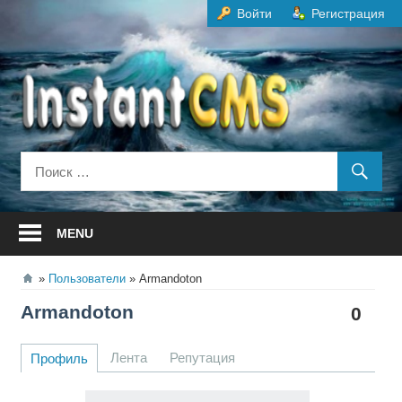
Перейти
Войти
Регистрация
к
содержанию
MENU
Пользователи
Armandoton
Armandoton
0
Лента
Репутация
Профиль