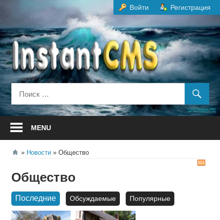
Перейти
Войти
Регистрация
к
содержанию
MENU
Новости
Общество
RS
Общество
Последние
Обсуждаемые
Популярные