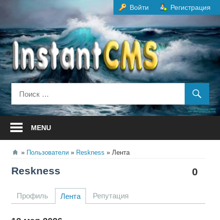
Перейти
Войти
Регистрация
к
содержанию
MENU
Пользователи
Reskness
Лента
Reskness
0
Профиль
Репутация
Лента