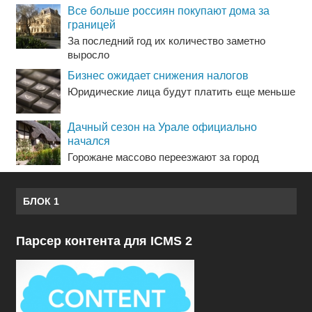
Все больше россиян покупают дома за
границей
За последний год их количество заметно
выросло
Бизнес ожидает снижения налогов
Юридические лица будут платить еще меньше
Дачный сезон на Урале официально
начался
Горожане массово переезжают за город
БЛОК 1
Парсер контента для ICMS 2