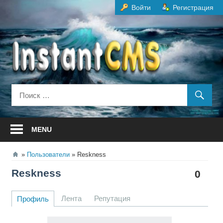
Перейти
Войти
Регистрация
к
содержанию
MENU
Пользователи
Reskness
Reskness
0
Лента
Репутация
Профиль