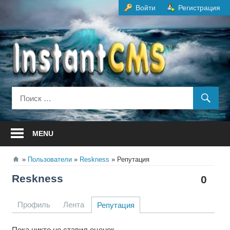
Перейти
Войти
Регистрация
к
содержанию
MENU
Пользователи
Reskness
Репутация
Reskness
0
Профиль
Лента
Репутация
Пока никто не ставил оценок