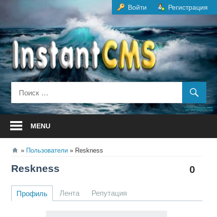
Перейти
Войти
Регистрация
к
содержанию
MENU
Пользователи
Reskness
Reskness
0
Лента
Репутация
Профиль