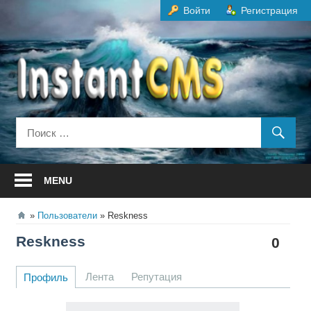
Перейти
Войти
Регистрация
к
содержанию
MENU
Пользователи
Reskness
Reskness
0
Лента
Репутация
Профиль