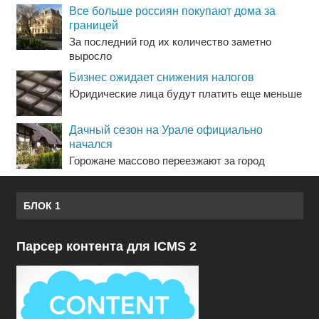
Все больше россиян покупают дома за
границей
За последний год их количество заметно
выросло
Бизнес ожидает снижения налогов
Юридические лица будут платить еще меньше
Дачный сезон на Урале официально
начался
Горожане массово переезжают за город
БЛОК 1
Парсер контента для ICMS 2