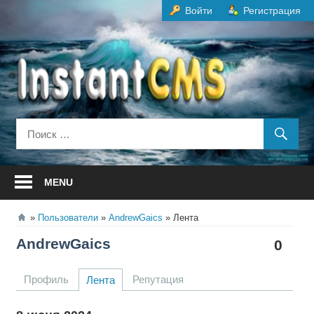
Перейти
Войти
Регистрация
к
содержанию
MENU
Пользователи
AndrewGaics
Лента
AndrewGaics
0
Профиль
Репутация
Лента