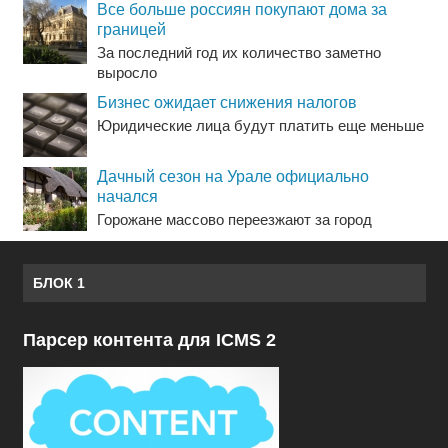
Все больше россиян покупают дома за
границей
За последний год их количество заметно
выросло
Бизнес ожидает снижения налогов
Юридические лица будут платить еще меньше
Дачный сезон на Урале официально
начался
Горожане массово переезжают за город
БЛОК 1
Парсер контента для ICMS 2