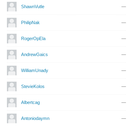
ShawnVutle
—
PhilipNak
—
RogerOpEla
—
AndrewGaics
—
WilliamUnady
—
StevieKolos
—
Albertcag
—
Antoniodaymn
—