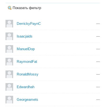
Показать фильтр
DerrickyPaynC
—
Isaacjaids
—
ManuelDop
—
RaymondFat
—
RonaldMossy
—
Edwardhah
—
Georgeamets
—