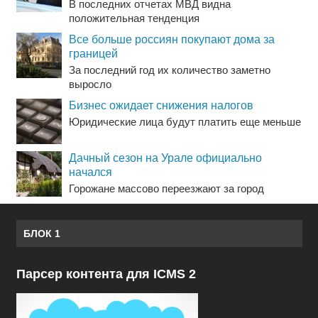
В последних отчетах МВД видна
положительная тенденция
Все больше россиян покупают дома за
границей
За последний год их количество заметно
выросло
Бизнес ожидает снижения налогов
Юридические лица будут платить еще меньше
Дачный сезон на Урале официально
начался
Горожане массово переезжают за город
БЛОК 1
Парсер контента для ICMS 2