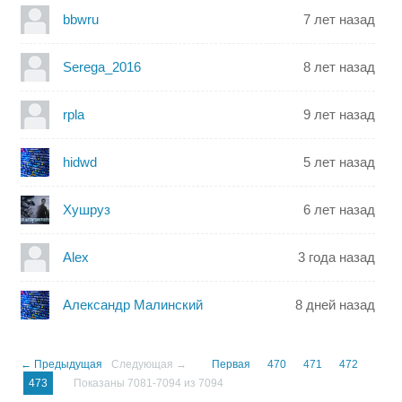
bbwru
7 лет назад
Serega_2016
8 лет назад
rpla
9 лет назад
hidwd
5 лет назад
Хушруз
6 лет назад
Alex
3 года назад
Александр Малинский
8 дней назад
← Предыдущая
Следующая →
Первая
470
471
472
473
Показаны 7081-7094 из 7094