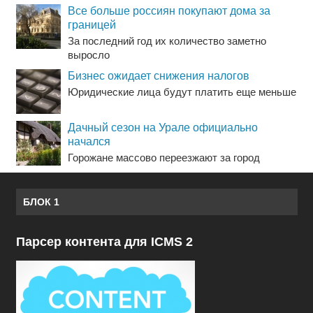
Все больше россиян покупают дома за
границей
За последний год их количество заметно
выросло
Бизнес ожидает снижения налогов
Юридические лица будут платить еще меньше
Дачный сезон на Урале официально
начался
Горожане массово переезжают за город
БЛОК 1
Парсер контента для ICMS 2