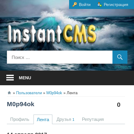
Перейти
Войти
Регистрация
к
содержанию
MENU
Пользователи
M0p94ok
Лента
M0p94ok
0
Профиль
Друзья
Репутация
Лента
1