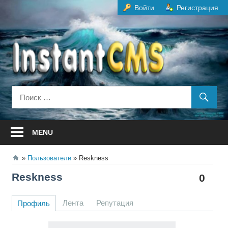
Перейти
Войти
Регистрация
к
содержанию
MENU
Пользователи
Reskness
Reskness
0
Лента
Репутация
Профиль