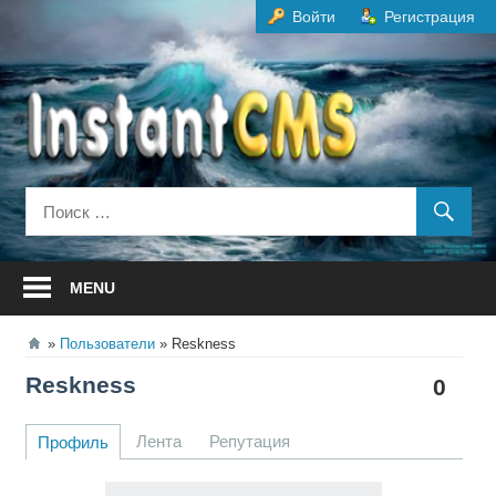
Перейти
Войти
Регистрация
к
содержанию
MENU
Пользователи
Reskness
Reskness
0
Лента
Репутация
Профиль