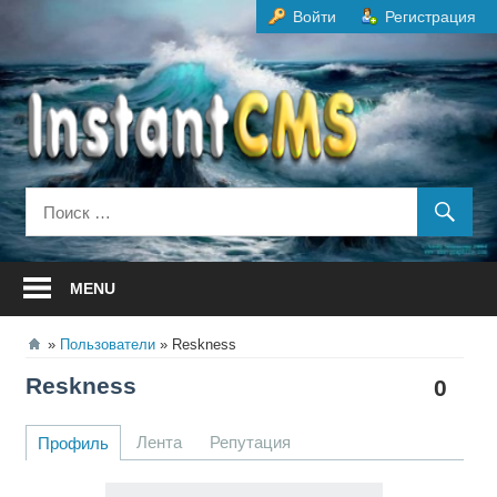
Перейти
Войти
Регистрация
к
содержанию
MENU
Пользователи
Reskness
Reskness
0
Лента
Репутация
Профиль