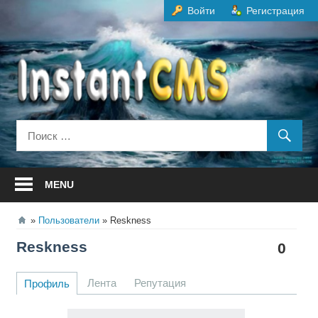
Перейти
Войти
Регистрация
к
содержанию
MENU
Пользователи
Reskness
Reskness
0
Лента
Репутация
Профиль