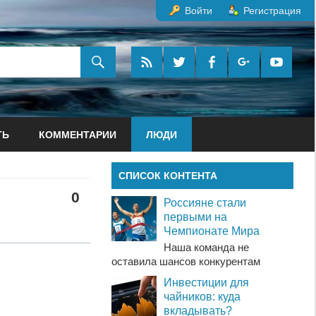
Войти
Регистрация
ТЬ
КОММЕНТАРИИ
ЛЮДИ
СПИСОК КОНТЕНТА
0
Россияне стали
первыми на
Чемпионате Мира
Наша команда не
оставила шансов конкурентам
Инвестиции для
чайников: куда
вкладывать?