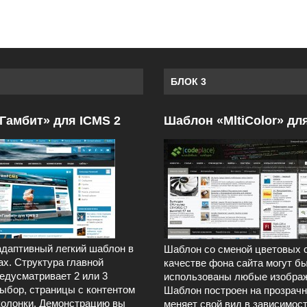
БЛОК 3
Гамбит» для ICMS 2
Шаблон «MltiColor» дл
даптивный легкий шаблон в
Шаблон со сменой цветовых 
ах. Структура главной
качестве фона сайта могут б
едусматривает 2 или 3
использованы любые изображ
выбор, страницы с контентом
Шаблон построен на прозрачн
колонки. Демонстрацию вы
меняет свой вид в зависимост