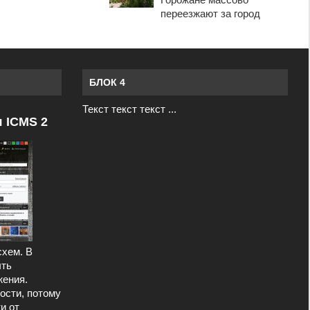
переезжают за город
БЛОК 4
Текст текст текст ...
я ICMS 2
схем. В
ыть
ения.
ости, потому
и от