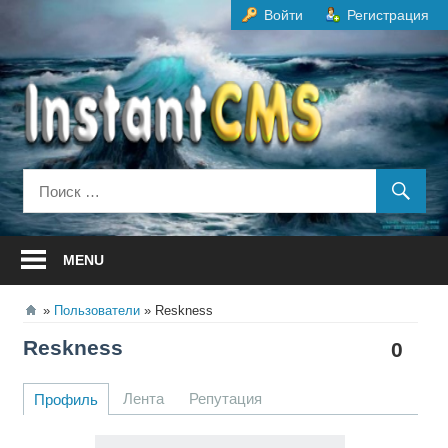
Перейти
Войти
Регистрация
к
содержанию
MENU
Пользователи
Reskness
Reskness
0
Лента
Репутация
Профиль