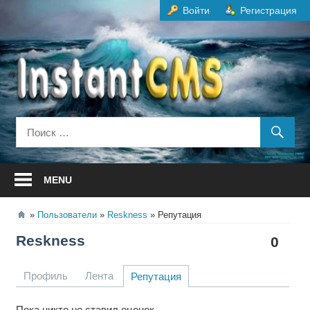
Перейти
Войти
Регистрация
к
содержанию
MENU
Пользователи
Reskness
Репутация
Reskness
0
Профиль
Лента
Репутация
Пока никто не ставил оценок