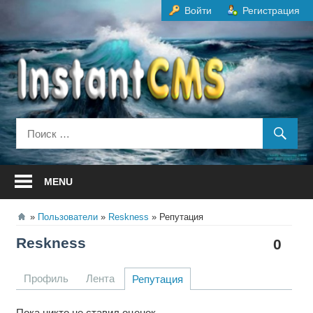
Перейти
Войти
Регистрация
к
содержанию
MENU
Пользователи
Reskness
Репутация
Reskness
0
Профиль
Лента
Репутация
Пока никто не ставил оценок