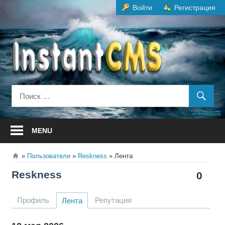
Перейти
Войти
Регистрация
к
содержанию
MENU
Пользователи
Reskness
Лента
Reskness
0
Профиль
Репутация
Лента