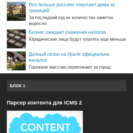
Все больше россиян покупают дома за
границей
За последний год их количество заметно
выросло
Бизнес ожидает снижения налогов
Юридические лица будут платить еще меньше
Дачный сезон на Урале официально
начался
Горожане массово переезжают за город
БЛОК 1
Парсер контента для ICMS 2