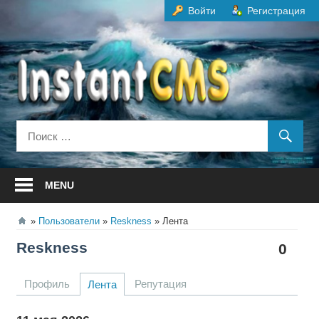
Перейти
Войти
Регистрация
к
содержанию
MENU
Пользователи
Reskness
Лента
Reskness
0
Профиль
Репутация
Лента