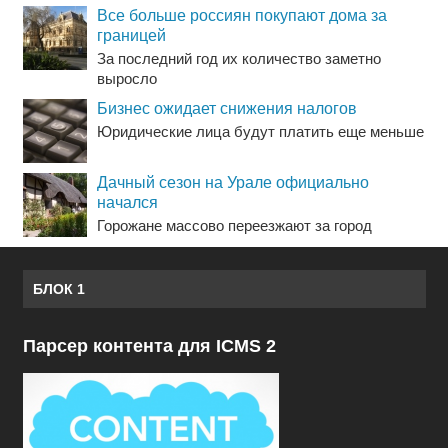
Все больше россиян покупают дома за
границей
За последний год их количество заметно
выросло
Бизнес ожидает снижения налогов
Юридические лица будут платить еще меньше
Дачный сезон на Урале официально
начался
Горожане массово переезжают за город
БЛОК 1
Парсер контента для ICMS 2