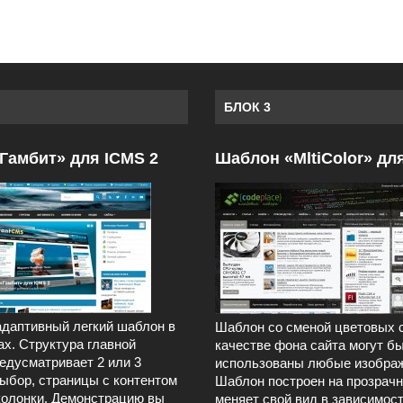
БЛОК 3
Гамбит» для ICMS 2
Шаблон «MltiColor» дл
даптивный легкий шаблон в
Шаблон со сменой цветовых 
ах. Структура главной
качестве фона сайта могут б
едусматривает 2 или 3
использованы любые изображ
выбор, страницы с контентом
Шаблон построен на прозрачн
колонки. Демонстрацию вы
меняет свой вид в зависимост