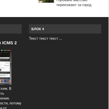
переезжают за город
БЛОК 4
Текст текст текст ...
я ICMS 2
схем. В
ыть
ения.
ости, потому
и от