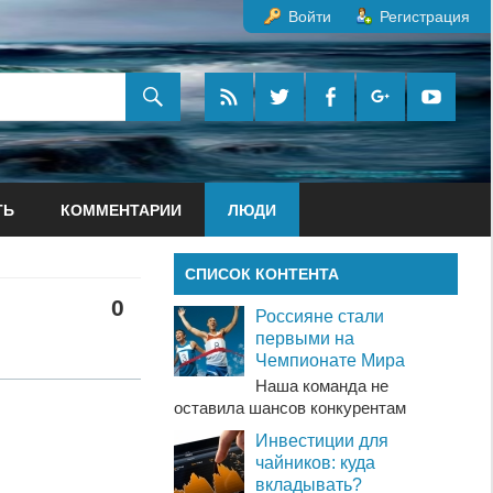
Войти
Регистрация
ТЬ
КОММЕНТАРИИ
ЛЮДИ
СПИСОК КОНТЕНТА
0
Россияне стали
первыми на
Чемпионате Мира
Наша команда не
оставила шансов конкурентам
Инвестиции для
чайников: куда
вкладывать?