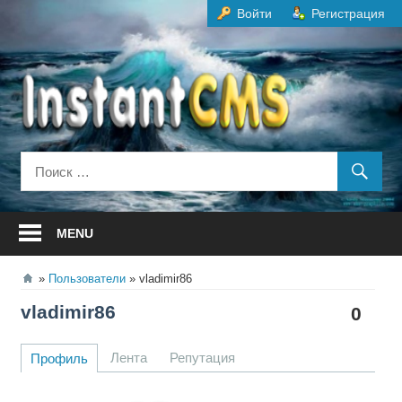
Перейти
Войти
Регистрация
к
содержанию
MENU
Пользователи
vladimir86
vladimir86
0
Лента
Репутация
Профиль