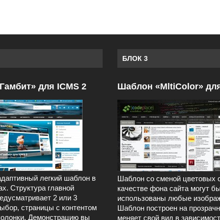
БЛОК 3
Гамбит» для ICMS 2
Шаблон «MltiColor» дл
даптивный легкий шаблон в
Шаблон со сменой цветовых 
ах. Структура главной
качестве фона сайта могут б
едусматривает 2 или 3
использованы любые изображ
выбор, страницы с контентом
Шаблон построен на прозрачн
колонки. Демонстрацию вы
меняет свой вид в зависимост