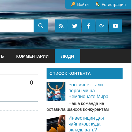
Войти
Регистрация
ТЬ
КОММЕНТАРИИ
ЛЮДИ
СПИСОК КОНТЕНТА
0
Россияне стали
первыми на
Чемпионате Мира
Наша команда не
оставила шансов конкурентам
Инвестиции для
чайников: куда
вкладывать?