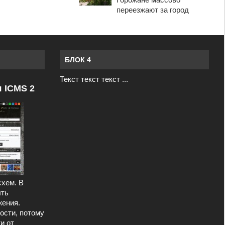
переезжают за город
БЛОК 4
Текст текст текст ...
я ICMS 2
схем. В
ыть
ения.
ости, потому
и от