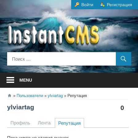
Перейти
Войти
Регистрация
к
содержанию
MENU
Пользователи
ylviartag
Репутация
ylviartag
0
Профиль
Лента
Репутация
Пока никто не ставил оценок