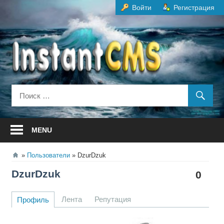
Перейти
Войти
Регистрация
к
содержанию
MENU
Пользователи
DzurDzuk
DzurDzuk
0
Лента
Репутация
Профиль