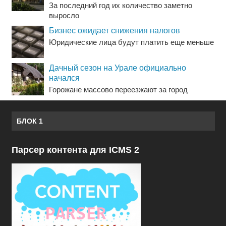
За последний год их количество заметно
выросло
Бизнес ожидает снижения налогов
Юридические лица будут платить еще меньше
Дачный сезон на Урале официально
начался
Горожане массово переезжают за город
БЛОК 1
Парсер контента для ICMS 2