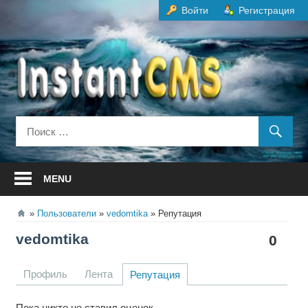
Перейти
Войти
Регистрация
к
содержанию
MENU
Пользователи
vedomtika
Репутация
vedomtika
0
Профиль
Лента
Репутация
Пока никто не ставил оценок