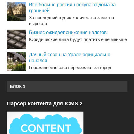
Все больше россиян покупают дома за
границей
За последний год их количество заметно
выросло
Бизнес ожидает снижения налогов
Юридические лица будут платить еще меньше
Дачный сезон на Урале официально
начался
Горожане массово переезжают за город
БЛОК 1
Парсер контента для ICMS 2