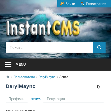
Перейти
Войти
Регистрация
к
содержанию
MENU
Пользователи
DarylMaync
Лента
DarylMaync
0
Профиль
Репутация
Лента