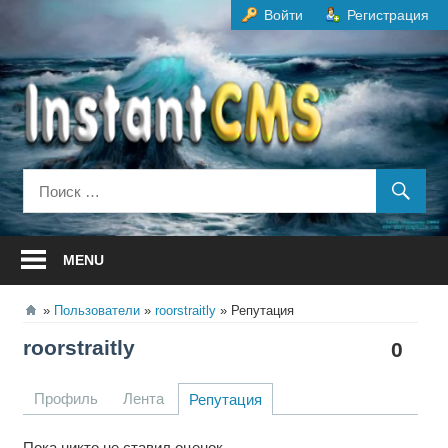
Перейти
Войти
Регистрация
к
содержанию
MENU
Пользователи
roorstraitly
Репутация
roorstraitly
0
Профиль
Лента
Репутация
Пока никто не ставил оценок