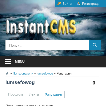
Перейти
Войти
Регистрация
к
содержанию
MENU
Пользователи
lumsefowog
Репутация
lumsefowog
0
Профиль
Лента
Репутация
Пока никто не ставил оценок