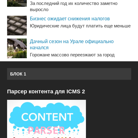
За последний год их количество заметно
выросло
Бизнес ожидает снижения налогов
Юридические лица будут платить еще меньше
Дачный сезон на Урале официально
начался
Горожане массово переезжают за город
БЛОК 1
Парсер контента для ICMS 2