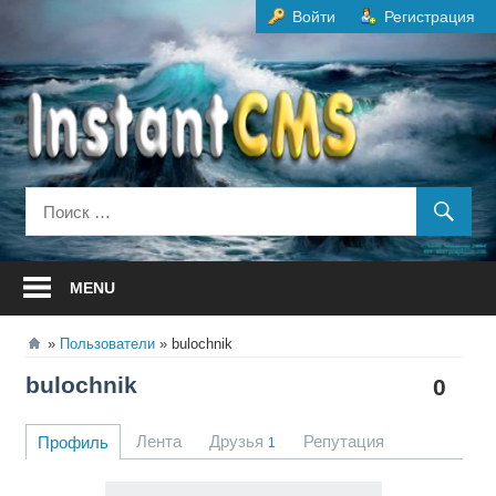
Перейти
Войти
Регистрация
к
содержанию
MENU
Пользователи
bulochnik
bulochnik
0
Лента
Друзья
Репутация
Профиль
1