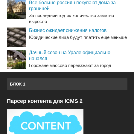
Все больше россиян покупают дома за
границей
За последний год их количество заметно
выросло
Бизнес ожидает снижения налогов
Юридические лица будут платить еще меньше
Дачный сезон на Урале официально
начался
Горожане массово переезжают за город
БЛОК 1
Парсер контента для ICMS 2