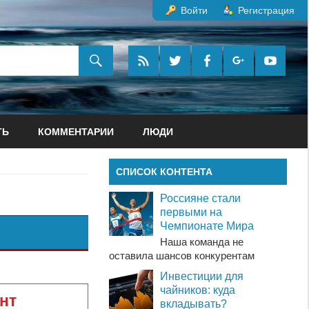
Войти
Регистрация
ТЬ
КОММЕНТАРИИ
ЛЮДИ
СПИСОК КОНТЕНТА
Россияне стали
первыми на
Чемпионате Мира
Наша команда не
оставила шансов конкурентам
Инвестиции для
чайников: куда
нт
вкладывать?