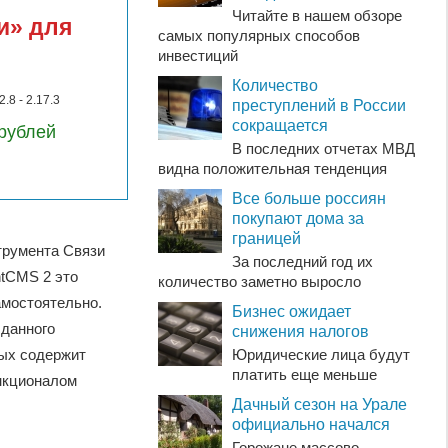
Читайте в нашем обзоре
и» для
самых популярных способов
инвестиций
Количество
.8 - 2.17.3
преступлений в России
сокращается
рублей
В последних отчетах МВД
видна положительная тенденция
Все больше россиян
покупают дома за
границей
трумента Связи
За последний год их
ntCMS 2 это
количество заметно выросло
амостоятельно.
Бизнес ожидает
 данного
снижения налогов
Юридические лица будут
рых содержит
платить еще меньше
ункционалом
Дачный сезон на Урале
официально начался
Горожане массово