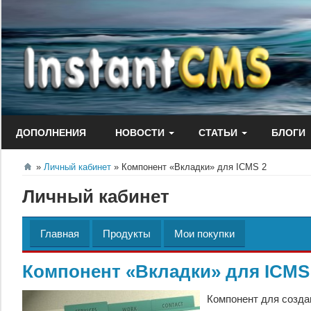
Перейти
к
содержанию
ДОПОЛНЕНИЯ
НОВОСТИ
СТАТЬИ
БЛОГИ
Личный кабинет
Компонент «Вкладки» для ICMS 2
Личный кабинет
Главная
Продукты
Мои покупки
Компонент «Вкладки» для ICMS
Компонент для создан