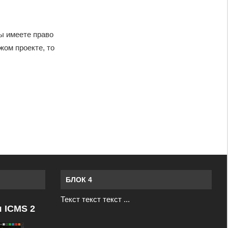
Вы имеете право
жом проекте, то
БЛОК 4
Текст текст текст ...
я ICMS 2