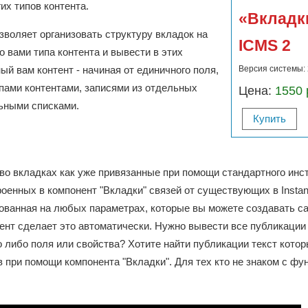
гих типов контента.
«Вкладк
зволяет организовать структуру вкладок на
ICMS 2
 вами типа контента и вывести в этих
Версия системы: 2
й вам контент - начиная от единичного поля,
пами контентами, записями из отдельных
Цена:
1550 
льными списками.
Купить
о вкладках как уже привязанные при помощи стандартного инс
роенных в компонент "Вкладки" связей от существующих в Insta
нованная на любых параметрах, которые вы можете создавать с
ент сделает это автоматически. Нужно вывести все публикации
 либо поля или свойства? Хотите найти публикации текст кото
 при помощи компонента "Вкладки". Для тех кто не знаком с ф