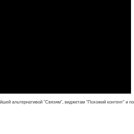
йшей альтернативой "Связям", виджетам "Похожий контент" и 