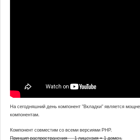
На сегодняшний день компонент "Вкладки" является мощне
компонентам.
Компонент совместим со всеми версиями PHP.
Принцип распространения — 1 лицензия = 1 домен.