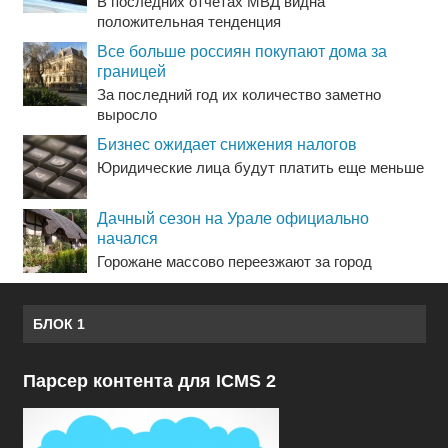
В последних отчетах МВД видна
положительная тенденция
Все больше россиян покупают дома за
границей
За последний год их количество заметно
выросло
Бизнес ожидает снижения налогов
Юридические лица будут платить еще меньше
Дачный сезон на Урале официально
начался
Горожане массово переезжают за город
БЛОК 1
Парсер контента для ICMS 2