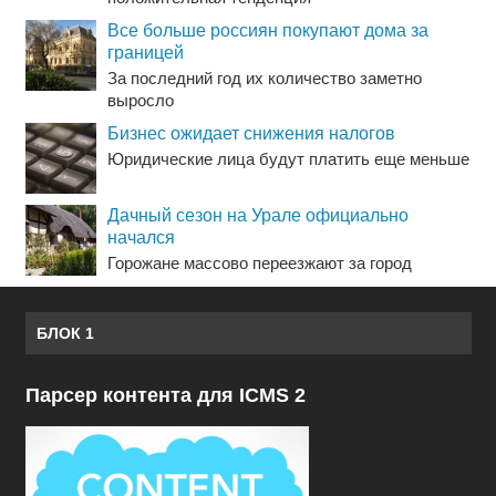
Все больше россиян покупают дома за
границей
За последний год их количество заметно
выросло
Бизнес ожидает снижения налогов
Юридические лица будут платить еще меньше
Дачный сезон на Урале официально
начался
Горожане массово переезжают за город
БЛОК 1
Парсер контента для ICMS 2