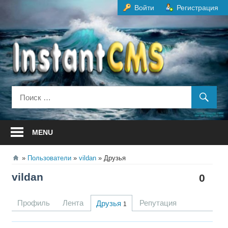
Перейти
Войти
Регистрация
к
содержанию
MENU
Пользователи
vildan
Друзья
vildan
0
Профиль
Лента
Репутация
Друзья
1