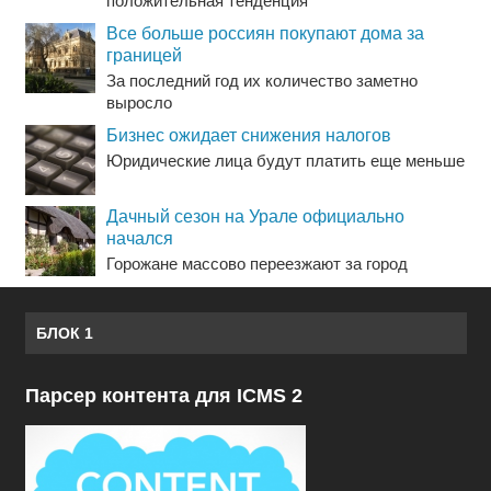
положительная тенденция
Все больше россиян покупают дома за
границей
За последний год их количество заметно
выросло
Бизнес ожидает снижения налогов
Юридические лица будут платить еще меньше
Дачный сезон на Урале официально
начался
Горожане массово переезжают за город
БЛОК 1
Парсер контента для ICMS 2