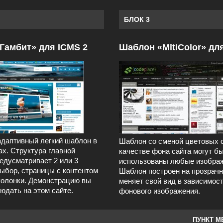
БЛОК 3
Гамбит» для ICMS 2
Шаблон «MltiColor» дл
даптивный легкий шаблон в
Шаблон со сменой цветовых 
ах. Структура главной
качестве фона сайта могут б
едусматривает 2 или 3
использованы любые изображ
выбор, страницы с контентом
Шаблон построен на прозрачн
колонки. Демонстрацию вы
меняет свой вид в зависимост
юдать на этом сайте.
фонового изображения.
ПУНКТ М