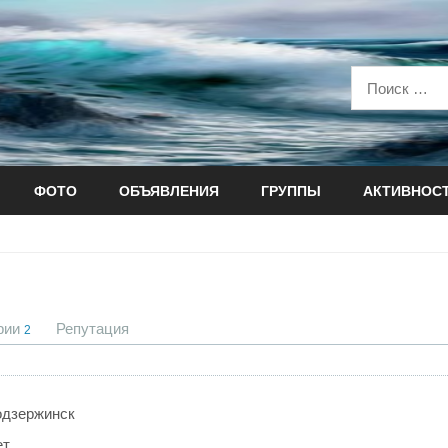
ФОТО
ОБЪЯВЛЕНИЯ
ГРУППЫ
АКТИВНОС
рии
Репутация
2
одзержинск
ет