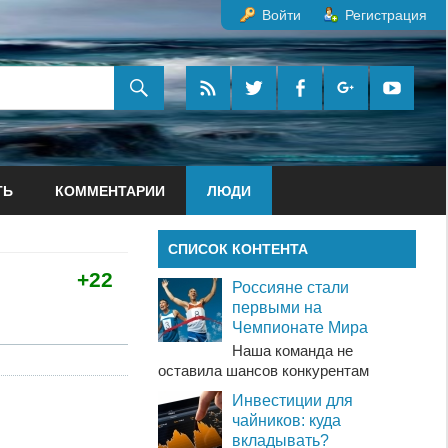
Войти
Регистрация
ТЬ
КОММЕНТАРИИ
ЛЮДИ
СПИСОК КОНТЕНТА
+22
Россияне стали
первыми на
Чемпионате Мира
Наша команда не
оставила шансов конкурентам
Инвестиции для
чайников: куда
вкладывать?