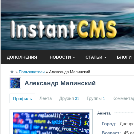
Перейти
к
содержанию
ДОПОЛНЕНИЯ
НОВОСТИ
СТАТЬИ
БЛОГИ
Пользователи
Александр Малинский
Александр Малинский
Лента
Друзья
Группы
Коммента
Профиль
31
1
Анкета
Город:
Днепр
Возраст:
45 л