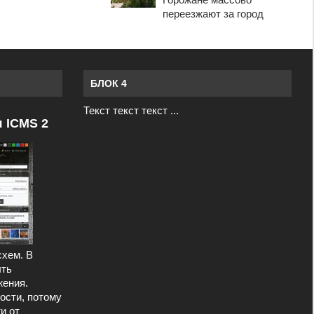
переезжают за город
БЛОК 4
Текст текст текст ...
я ICMS 2
схем. В
ыть
ения.
ости, потому
и от