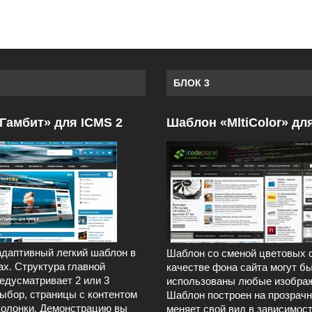
БЛОК 3
Гамбит» для ICMS 2
Шаблон «MltiColor» дл
даптивный легкий шаблон в
Шаблон со сменой цветовых 
ах. Структура главной
качестве фона сайта могут б
едусматривает 2 или 3
использованы любые изображ
выбор, страницы с контентом
Шаблон построен на прозрачн
колонки. Демонстрацию вы
меняет свой вид в зависимост