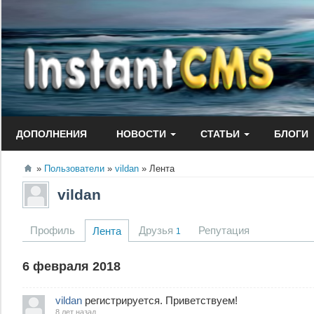
Перейти
к
содержанию
ДОПОЛНЕНИЯ
НОВОСТИ
СТАТЬИ
БЛОГИ
Пользователи
vildan
Лента
vildan
Профиль
Друзья
Репутация
Лента
1
6 февраля 2018
vildan
регистрируется. Приветствуем!
8 лет назад