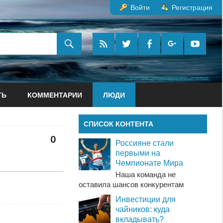
Войти
Регистрация
ТЬ
КОММЕНТАРИИ
ЛЮДИ
СПИСОК КОНТЕНТА
0
Россияне стали
первыми на
Чемпионате Мира
Наша команда не
оставила шансов конкурентам
Инвестиции для
чайников: куда
вкладывать?