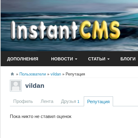
Перейти
к
содержанию
ДОПОЛНЕНИЯ
НОВОСТИ
СТАТЬИ
БЛОГИ
Пользователи
vildan
Репутация
vildan
Профиль
Лента
Друзья
Репутация
1
Пока никто не ставил оценок