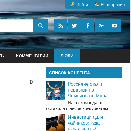
Войти
Регистрация
ТЬ
КОММЕНТАРИИ
ЛЮДИ
СПИСОК КОНТЕНТА
0
Россияне стали
первыми на
Чемпионате Мира
Наша команда не
оставила шансов конкурентам
Инвестиции для
чайников: куда
вкладывать?