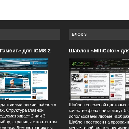
БЛОК 3
Гамбит» для ICMS 2
Шаблон «MltiColor» дл
даптивный легкий шаблон в
Шаблон со сменой цветовых 
ах. Структура главной
качестве фона сайта могут б
едусматривает 2 или 3
использованы любые изображ
выбор, страницы с контентом
Шаблон построен на прозрачн
колонки. Демонстрацию вы
меняет свой вид в зависимост