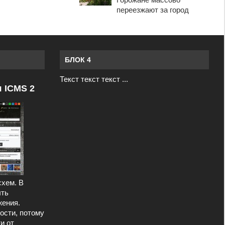
переезжают за город
БЛОК 4
Текст текст текст ...
я ICMS 2
схем. В
ыть
ения.
ости, потому
и от