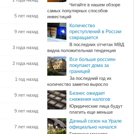
Читайте в нашем обзоре
самых популярных способов
5 лет назад
инвестиций
Количество
преступлений в России
9 лет назад
сокращается
В последних отчетах МВД
3 года назад
видна положительная тенденция
Все больше россиян
2 года назад
покупают дома за
границей
За последний год их
1 год назад
количество заметно выросло
Бизнес ожидает
9 лет назад
снижения налогов
Юридические лица будут
9 лет назад
платить еще меньше
Дачный сезон на Урале
7 лет назад
официально начался
Горожане массово