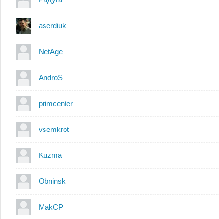
aserdiuk
NetAge
AndroS
primcenter
vsemkrot
Kuzma
Obninsk
MakCP