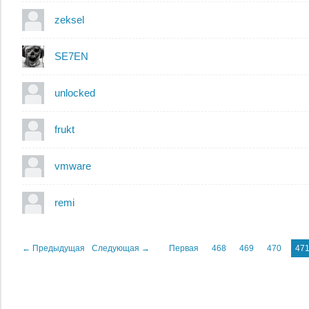
zeksel
SE7EN
unlocked
frukt
vmware
remi
← Предыдущая
Следующая →
Первая
468
469
470
47