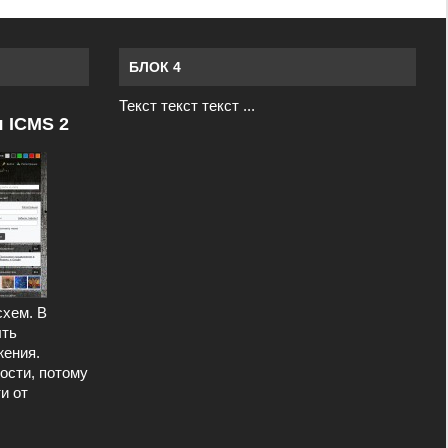
БЛОК 4
Текст текст текст ...
я ICMS 2
схем. В
ыть
ения.
ости, потому
и от