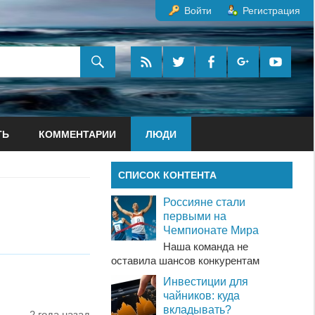
Войти
Регистрация
ТЬ
КОММЕНТАРИИ
ЛЮДИ
СПИСОК КОНТЕНТА
Россияне стали
первыми на
Чемпионате Мира
Наша команда не
оставила шансов конкурентам
Инвестиции для
чайников: куда
вкладывать?
2 года назад