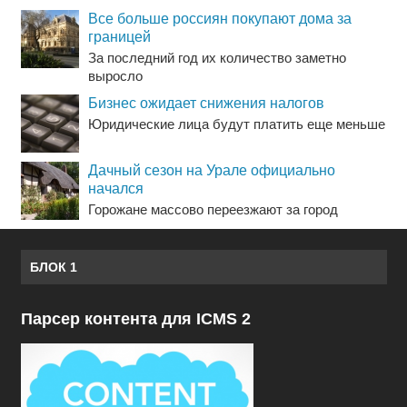
Все больше россиян покупают дома за
границей
За последний год их количество заметно
выросло
Бизнес ожидает снижения налогов
Юридические лица будут платить еще меньше
Дачный сезон на Урале официально
начался
Горожане массово переезжают за город
БЛОК 1
Парсер контента для ICMS 2