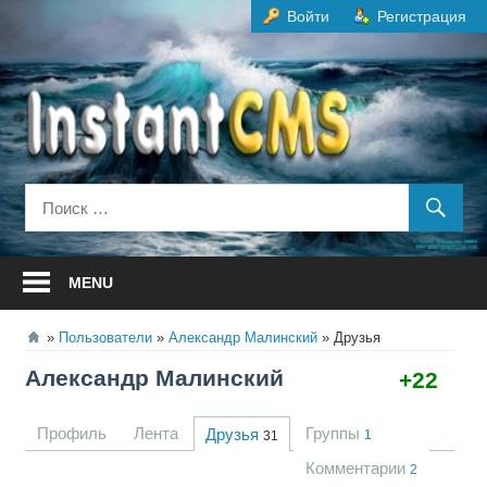
Перейти
Войти
Регистрация
к
содержанию
MENU
Пользователи
Александр Малинский
Друзья
Александр Малинский
+22
Профиль
Лента
Группы
Друзья
1
31
Комментарии
2