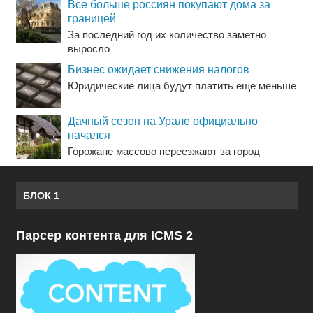
Все больше россиян покупают дома за
границей
За последний год их количество заметно
выросло
Бизнес ожидает снижения налогов
Юридические лица будут платить еще меньше
Дачный сезон на Урале официально
начался
Горожане массово переезжают за город
БЛОК 1
Парсер контента для ICMS 2